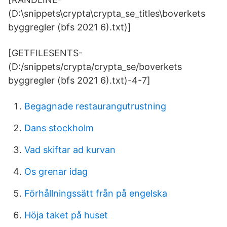
(D:\snippets\crypta\crypta_se_titles\boverkets
byggregler (bfs 2021 6).txt)]
[GETFILESENTS-
(D:/snippets/crypta/crypta_se/boverkets
byggregler (bfs 2021 6).txt)-4-7]
Begagnade restaurangutrustning
Dans stockholm
Vad skiftar ad kurvan
Os grenar idag
Förhållningssätt från på engelska
Höja taket på huset