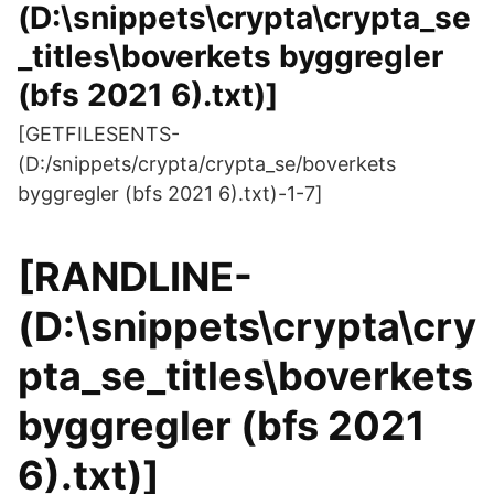
(D:\snippets\crypta\crypta_se
_titles\boverkets byggregler
(bfs 2021 6).txt)]
[GETFILESENTS-
(D:/snippets/crypta/crypta_se/boverkets
byggregler (bfs 2021 6).txt)-1-7]
[RANDLINE-
(D:\snippets\crypta\cry
pta_se_titles\boverkets
byggregler (bfs 2021
6).txt)]