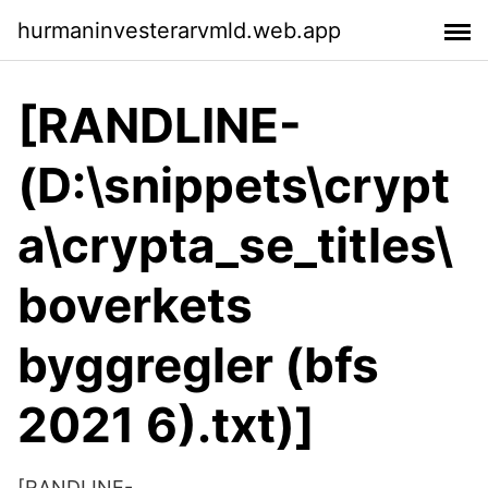
hurmaninvesterarvmld.web.app
[RANDLINE-
(D:\snippets\crypt
a\crypta_se_titles\
boverkets
byggregler (bfs
2021 6).txt)]
[RANDLINE-