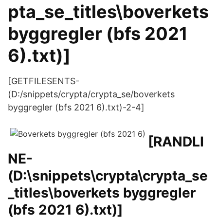
pta_se_titles\boverkets
byggregler (bfs 2021
6).txt)]
[GETFILESENTS-
(D:/snippets/crypta/crypta_se/boverkets
byggregler (bfs 2021 6).txt)-2-4]
[RANDLI
NE-
(D:\snippets\crypta\crypta_se
_titles\boverkets byggregler
(bfs 2021 6).txt)]