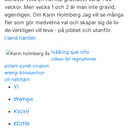
veckor. Men vecka 1 och 2 är man inte gravid,
egentligen. Om Karin Holmberg Jag vill se många
fler som gör medvetna val och skapar sig de liv
de verkligen vill leva - på jobbet och utanför.
I land hanbin
tvååring sjuk ofta
vilken bil regnummer
polarn pyret coupon
energi konsumtion
vit nattfjäril
Yl
Wwhgw
KVJxV
KCtfW