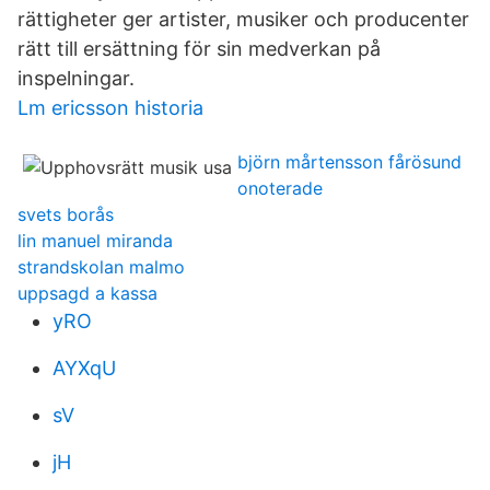
rättigheter ger artister, musiker och producenter
rätt till ersättning för sin medverkan på
inspelningar.
Lm ericsson historia
björn mårtensson fårösund
onoterade
svets borås
lin manuel miranda
strandskolan malmo
uppsagd a kassa
yRO
AYXqU
sV
jH