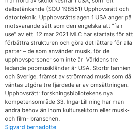
framförd av skolorkestrar i USA, som ett
delbetänkande (SOU 198551) Upphovsrätt och
datorteknik. Upphovsrättslagen 1 USA anger på
motsvarande sätt som den engelska att "fair
use" av ett 12 mar 2021 MLC har startats för att
förbättra strukturen och göra det lättare för alla
parter – de som använder musik, för de
upphovspersoner som inte är Världens tre
ledande popmusikländer är USA, Storbritannien
och Sverige. främst av strömmad musik som då
väntas utgöra tre fjärdedelar av omsättningen.
Upphovsrätt: forskningsbibliotekens nya
kompetensområde 33. Inga-Lill ning har man
andra behov än inom kultursektorn eller musik-
och film- branschen.
Sigvard bernadotte