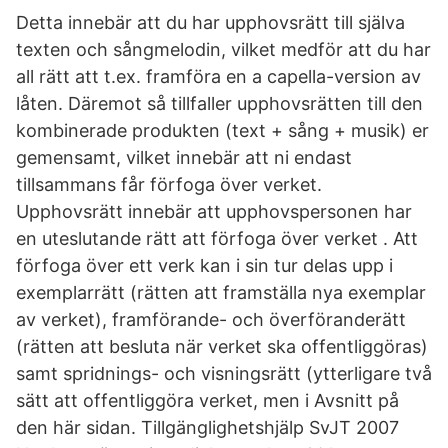
Detta innebär att du har upphovsrätt till själva
texten och sångmelodin, vilket medför att du har
all rätt att t.ex. framföra en a capella-version av
låten. Däremot så tillfaller upphovsrätten till den
kombinerade produkten (text + sång + musik) er
gemensamt, vilket innebär att ni endast
tillsammans får förfoga över verket.
Upphovsrätt innebär att upphovspersonen har
en uteslutande rätt att förfoga över verket . Att
förfoga över ett verk kan i sin tur delas upp i
exemplarrätt (rätten att framställa nya exemplar
av verket), framförande- och överföranderätt
(rätten att besluta när verket ska offentliggöras)
samt spridnings- och visningsrätt (ytterligare två
sätt att offentliggöra verket, men i Avsnitt på
den här sidan. Tillgänglighetshjälp SvJT 2007