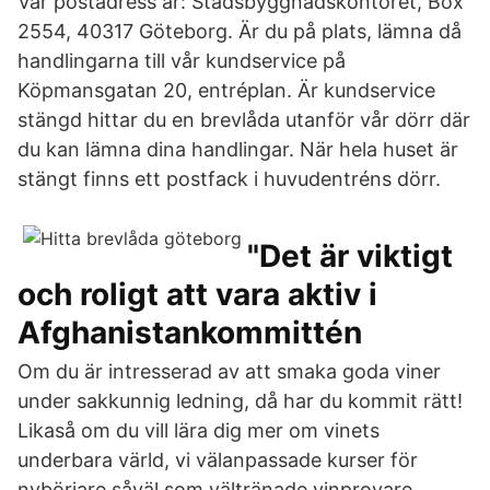
Vår postadress är: Stadsbyggnadskontoret, Box
2554, 40317 Göteborg. Är du på plats, lämna då
handlingarna till vår kundservice på
Köpmansgatan 20, entréplan. Är kundservice
stängd hittar du en brevlåda utanför vår dörr där
du kan lämna dina handlingar. När hela huset är
stängt finns ett postfack i huvudentréns dörr.
"Det är viktigt
och roligt att vara aktiv i
Afghanistankommittén
Om du är intresserad av att smaka goda viner
under sakkunnig ledning, då har du kommit rätt!
Likaså om du vill lära dig mer om vinets
underbara värld, vi välanpassade kurser för
nybörjare såväl som vältränade vinprovare.