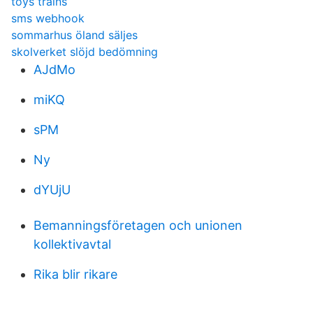
toys trains
sms webhook
sommarhus öland säljes
skolverket slöjd bedömning
AJdMo
miKQ
sPM
Ny
dYUjU
Bemanningsföretagen och unionen
kollektivavtal
Rika blir rikare