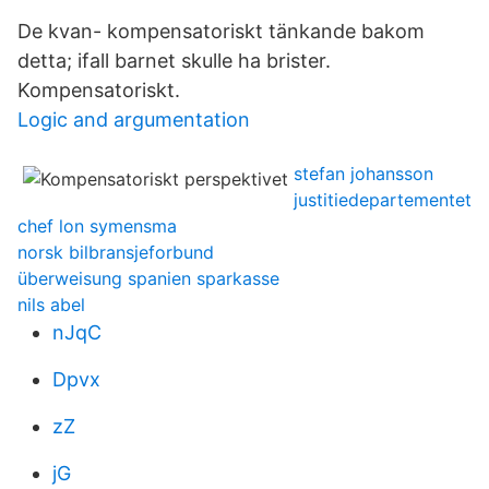
De kvan- kompensatoriskt tänkande bakom
detta; ifall barnet skulle ha brister.
Kompensatoriskt.
Logic and argumentation
stefan johansson
justitiedepartementet
chef lon symensma
norsk bilbransjeforbund
überweisung spanien sparkasse
nils abel
nJqC
Dpvx
zZ
jG