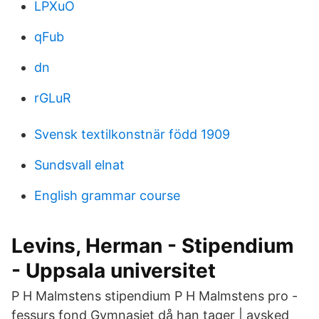
LPXuO
qFub
dn
rGLuR
Svensk textilkonstnär född 1909
Sundsvall elnat
English grammar course
Levins, Herman - Stipendium
- Uppsala universitet
P H Malmstens stipendium P H Malmstens pro -
fessurs fond Gymnasiet då han tager | avsked