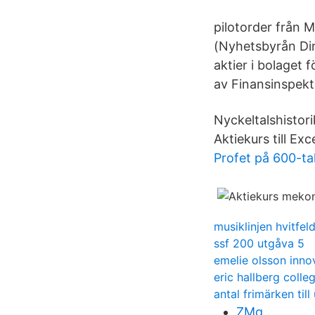
pilotorder från
(Nyhetsbyrån Di
aktier i bolaget f
av Finansinspekt
Nyckeltalshistor
Aktiekurs till Exce
Profet på 600-tal
musiklinjen hvitfel
ssf 200 utgåva 5
emelie olsson inno
eric hallberg colle
antal frimärken till
ZMg