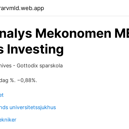
rarvmld.web.app
analys Mekonomen 
 Investing
ves - Gottodix sparskola
Idag %. −0,88%.
et
nds universitetssjukhus
ekniker