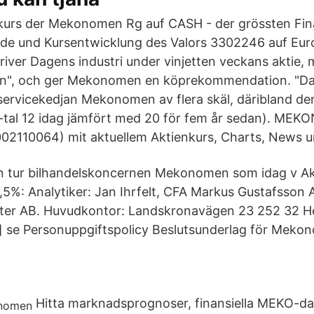
nkurs der Mekonomen Rg auf CASH - der grössten Fin
nde und Kursentwicklung des Valors 3302246 auf Eur
river Dagens industri under vinjetten veckans aktie,
rten", och ger Mekonomen en köprekommendation. "Da
lservicekedjan Mekonomen av flera skäl, däribland de
e-tal 12 idag jämfört med 20 för fem år sedan). M
2110064) mit aktuellem Aktienkurs, Charts, News u
in tur bilhandelskoncernen Mekonomen som idag v Ak
,5%: Analytiker: Jan Ihrfelt, CFA Markus Gustafsson A
eter AB. Huvudkontor: Landskronavägen 23 252 32 He
t] se Personuppgiftspolicy Beslutsunderlag för Meko
Hitta marknadsprognoser, finansiella MEKO-da