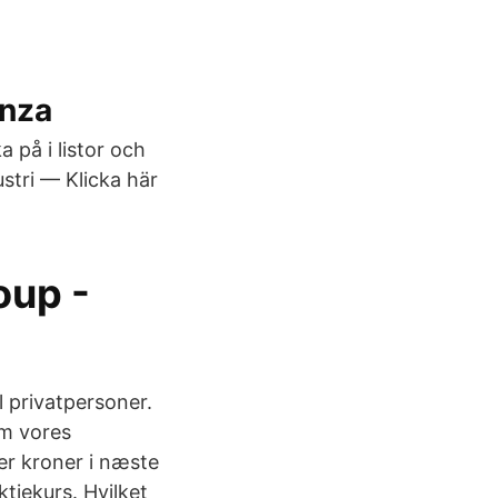
nza
a på i listor och
stri — Klicka här
oup -
l privatpersoner.
om vores
ner kroner i næste
tiekurs. Hvilket