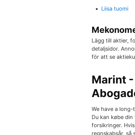
Liisa tuomi
Mekonome
Lägg till aktier, 
detaljsidor. Ann
för att se aktiek
Marint 
Abogado
We have a long-te
Du kan købe din 
forsikringer. Hvis
regnskabsår, så 