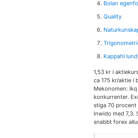
Bolan egenfo
Quality
Naturkunskap
Trigonometric
Kappahl lund
1,53 kr i aktiek
ca 175 kr/aktie i
Mekonomen: lkq b
konkurrenter. Ex
stiga 70 procent 
Inwido med 7,3. S
snabbt forex all