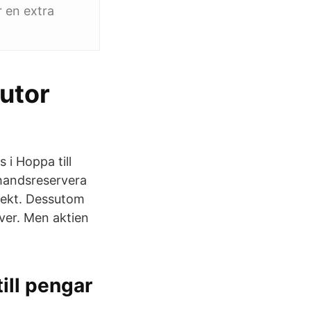
r en extra
lutor
 i Hoppa till
handsreservera
irekt. Dessutom
över. Men aktien
ill pengar