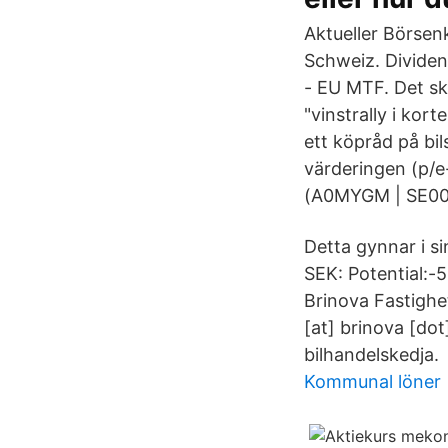
Aktueller Börse
Schweiz. Divide
- EU MTF. Det sk
"vinstrally i ko
ett köpråd på bi
värderingen (p/
(A0MYGM | SE000
Detta gynnar i s
SEK: Potential:-5
Brinova Fastigh
[at] brinova [do
bilhandelskedja.
Kommunal löner