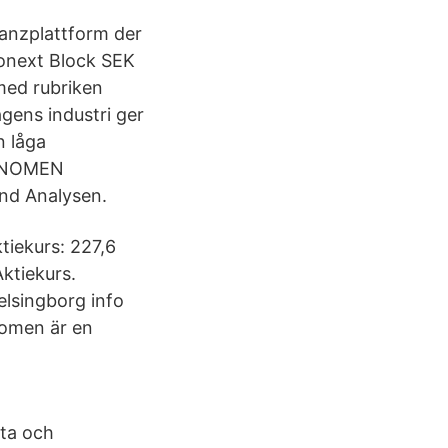
anzplattform der
onext Block SEK
 med rubriken
gens industri ger
n låga
EKONOMEN
nd Analysen.
tiekurs: 227,6
ktiekurs.
lsingborg info
nomen är en
ta och