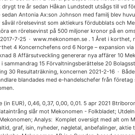
tt drygt tre år sedan Håkan Lundstedt utsågs till vd
e sedan Antonia Ax:son Johnson med familj blev huv
 såväl rörelsevinst som aktiekurs fördubblats och 
göra en rörelsevinst på 500 miljoner kronor på en om
. 2017-7-25 · www.mekonomen.se . 1 Året i korthet, n
thet 4 Koncernchefens ord 6 Norge – expansion via 
knad 8 Affärsutveckling genererar nya affärer 10 M
 i sammandrag 15 Förvaltningsberättelse 20 Bolagss
ing 30 Resultaträkning, koncernen 2021-2-16 · Både
dlare blandades med e-handelschefer från företag s
omen.
e (in EUR), 0,46, 0,37, 0,00, 0,01. 5 apr 2021 Btriboron
dataintrång slår mot Mekonomen - Folkbladet; Utde
 - Mekonomen; Analys: Komplet oversigt med alt om
altid, graf, isin, nyheder, nøgletal, anbefalinger, aktie 