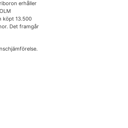
iboron erhåller
KHOLM
 köpt 13.500
onor. Det framgår
anschjämförelse.