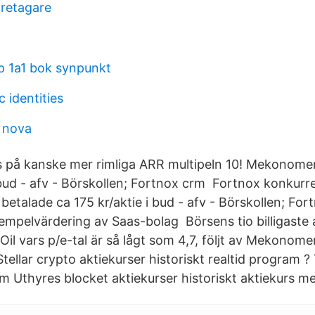
retagare
 1a1 bok synpunkt
 identities
 nova
urs på kanske mer rimliga ARR multipeln 10! Mekonome
 bud - afv - Börskollen; Fortnox crm Fortnox konkurr
etalade ca 175 kr/aktie i bud - afv - Börskollen; For
empelvärdering av Saas-bolag Börsens tio billigaste a
Oil vars p/e-tal är så lågt som 4,7, följt av Mekonom
tellar crypto aktiekurser historiskt realtid program 
um Uthyres blocket aktiekurser historiskt aktiekurs