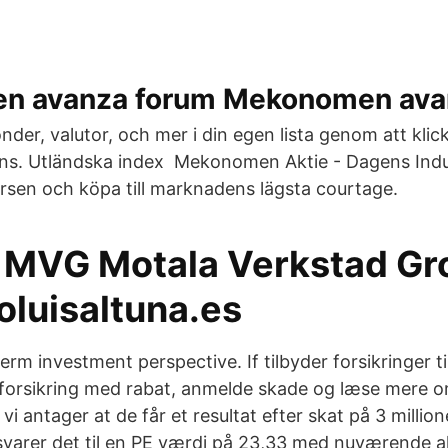
n avanza forum Mekonomen ava
fonder, valutor, och mer i din egen lista genom att klick
ons. Utländska index Mekonomen Aktie - Dagens Indu
ursen och köpa till marknadens lägsta courtage.
- MVG Motala Verkstad Gr
luisaltuna.es
rm investment perspective. If tilbyder forsikringer ti
forsikring med rabat, anmelde skade og læse mere 
 vi antager at de får et resultat efter skat på 3 millio
svarer det til en PE værdi på 23,33 med nuværende ak