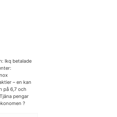
n: lkq betalade
enter:
tnox
ktier – en kan
en på 6,7 och
? Tjäna pengar
 mekonomen ?