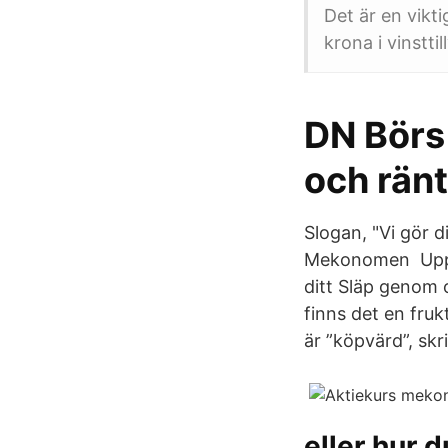
Det är en vikt
krona i vinstt
DN Börs 
och rän
Slogan, "Vi gör 
Mekonomen Upphä
ditt Släp genom 
finns det en fruk
är ”köpvärd”, skr
eller hur d