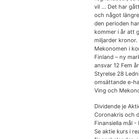
vil … Det har gå
och något längr
den perioden har
kommer i år att 
miljarder kronor
Mekonomen i kor
Finland – ny mar
ansvar 12 Fem år
Styrelse 28 Ledn
omsättande e-han
Ving och Mekon
Dividende je Akti
Coronakris och 
Finansiella mål
Se aktie kurs i re