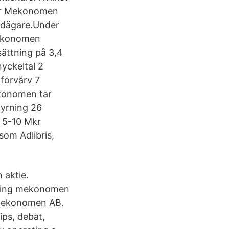
 för Mekonomen
udägare.Under
Mekonomen
sättning på 3,4
yckeltal 2
förvärv 7
ekonomen tar
tyrning 26
 5-10 Mkr
om Adlibris,
 aktie.
lning mekonomen
 Mekonomen AB.
tips, debat,