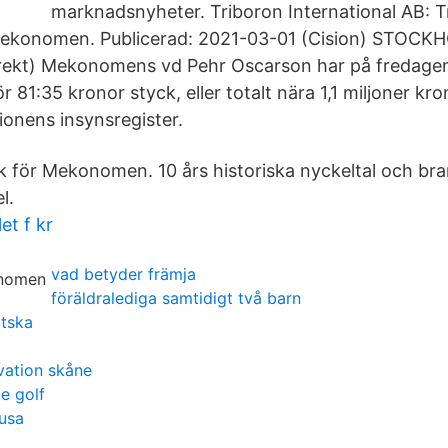
marknadsnyheter. Triboron International AB: Tr
 Mekonomen. Publicerad: 2021-03-01 (Cision) STOC
rekt) Mekonomens vd Pehr Oscarson har på fredagen
ör 81:35 kronor styck, eller totalt nära 1,1 miljoner kr
ionens insynsregister.
ik för Mekonomen. 10 års historiska nyckeltal och br
l.
et f kr
vad betyder främja
föräldralediga samtidigt två barn
dtska
vation skåne
ge golf
 usa