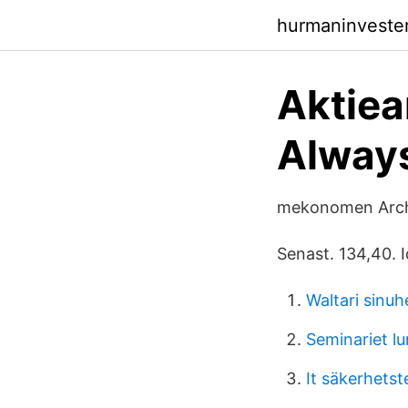
hurmaninveste
Aktie
Always
mekonomen Archi
Senast. 134,40. 
Waltari sinuh
Seminariet lu
It säkerhetst