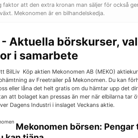
ig faktor att den extra kronan man säljer för också ge
illväxt. Mekonomen är en bilhandelskedja.
- Aktuella börskurser, va
tor i samarbete
ditt BilLiv Köp aktien Mekonomen AB (MEKO) aktiekurs
mtning av Freetrailer på Mekonomen. Du kan för
oss eller låna det helt gratis om du hämtar upp det d
tan att bolaget kan pressas än mer när elbilarna tar 
iver Dagens Industri i inslaget Veckans aktie.
Mekonomen börsen: Pengar t
u kan tjäna