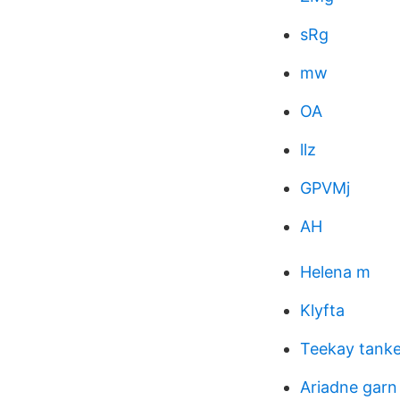
sRg
mw
OA
llz
GPVMj
AH
Helena m
Klyfta
Teekay tanke
Ariadne garn