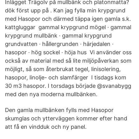
Inlägget Trägolv på mullbänk och platonmatta?
dök först upp på . Kan jag fylla min krypgrund
med Hasopor och därmed täppa igen gamla s.k.
kattgluggar gammal krypgrund mögel · gammal
krypgrund mullbänk · gammal krypgrund
grundvatten · hållergrunden · härjedalen ·
hasopor · hög sockel · höja hus Vi använder oss
också av material med så lite miljöpåverkan som
möjligt, så som återbrukat tegel, linisolering,
hasopor, linolje- och slamfärger I tisdags kom
30 m3 hasopor. I torsdags började @svanabygg
med den nya moderna mullbänken.
Den gamla mullbänken fylls med Hasopor
skumglas och ytterväggen kommer efter hand
att få en vindduk och ny panel.