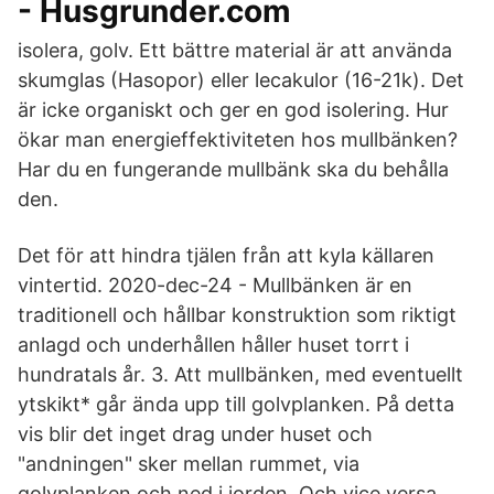
- Husgrunder.com
isolera, golv. Ett bättre material är att använda
skumglas (Hasopor) eller lecakulor (16-21k). Det
är icke organiskt och ger en god isolering. Hur
ökar man energieffektiviteten hos mullbänken?
Har du en fungerande mullbänk ska du behålla
den.
Det för att hindra tjälen från att kyla källaren
vintertid. 2020-dec-24 - Mullbänken är en
traditionell och hållbar konstruktion som riktigt
anlagd och underhållen håller huset torrt i
hundratals år. 3. Att mullbänken, med eventuellt
ytskikt* går ända upp till golvplanken. På detta
vis blir det inget drag under huset och
"andningen" sker mellan rummet, via
golvplanken och ned i jorden. Och vice versa.