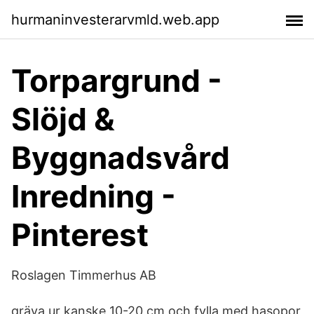
hurmaninvesterarvmld.web.app
Torpargrund -
Slöjd &
Byggnadsvård
Inredning -
Pinterest
Roslagen Timmerhus AB
gräva ur kanske 10-20 cm och fylla med hasopor