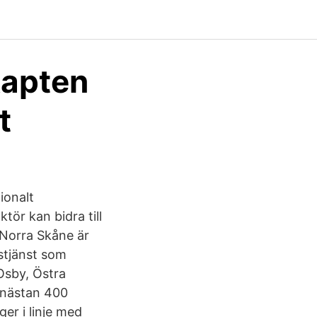
kapten
t
gionalt
tör kan bidra till
 Norra Skåne är
stjänst som
Osby, Östra
 nästan 400
er i linje med