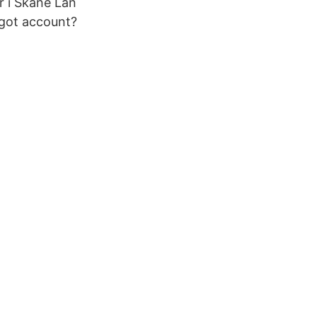
er i Skåne Län
rgot account?