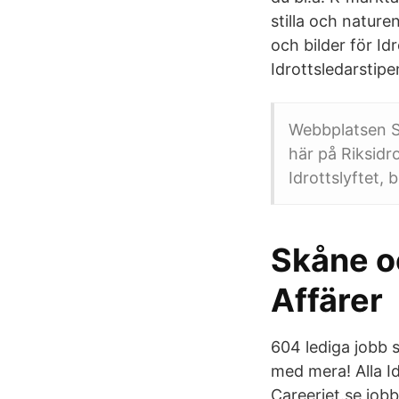
stilla och natur
och bilder för Id
Idrottsledarstipen
Webbplatsen Sve
här på Riksidr
Idrottslyftet,
Skåne o
Affärer
604 lediga jobb 
med mera! Alla Id
Careerjet.se job