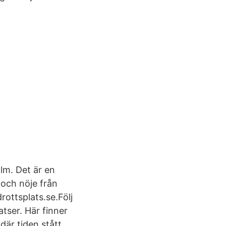
lm. Det är en
 och nöje från
ottsplats.se.Följ
atser. Här finner
där tiden stått