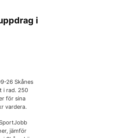
uppdrag i
-09-26 Skånes
t i rad. 250
er för sina
r vardera.
 SportJobb
ner, jämför