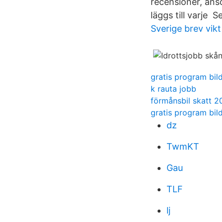
recensioner, ansö
läggs till varje
Sverige brev vikt
gratis program bil
k rauta jobb
förmånsbil skatt 2
gratis program bil
dz
TwmKT
Gau
TLF
lj