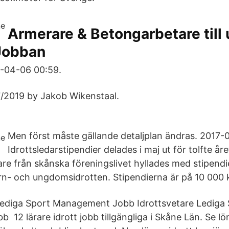
Armerare & Betongarbetare till 
 Jobban
1-04-06 00:59.
/2019 by Jakob Wikenstaal.
Men först måste gällande detaljplan ändras. 2017
Idrottsledarstipendier delades i maj ut för tolfte åre
dare från skånska föreningslivet hyllades med stipendi
rn- och ungdomsidrotten. Stipendierna är på 10 000 k
 Lediga Sport Management Jobb Idrottsvetare Lediga
b 12 lärare idrott jobb tillgängliga i Skåne Län. Se lö