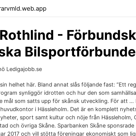
rarvmld.web.app
Rothlind - Förbunds
ska Bilsportförbunde
mö Ledigajobb.se
 sin helhet här. Bland annat slås följande fast: ”Ett re
program synliggör idrotten och hur den som samhällsak
de mål som satts upp för skånsk utveckling. För att …
 huvudkontor i Hässleholm. Det är en komplett nyhet
nyheter, sport samt kultur och nöje från Hässleholm, 
nstad och övriga Skåne. Sparbanken Skåne sponsrade
r 2017 och vill stötta föreningar ekonomiskt som ligg