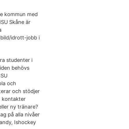
linge kommun med
SISU Skåne är
a
ild/idrott-jobb i
ra studenter i
mtiden behövs
SISU
ola och
erar och stödjer
a kontakter
ller ny tränare?
ag på alla nivåer
bandy, Ishockey