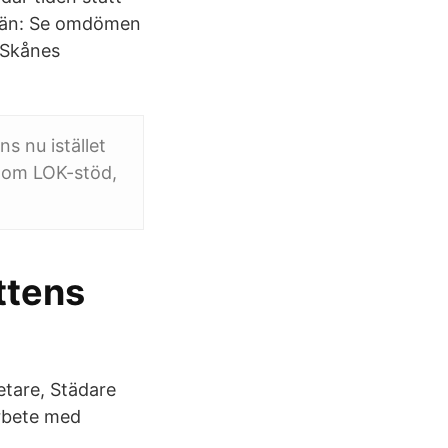
e län: Se omdömen
. Skånes
s nu istället
n om LOK-stöd,
ttens
etare, Städare
arbete med