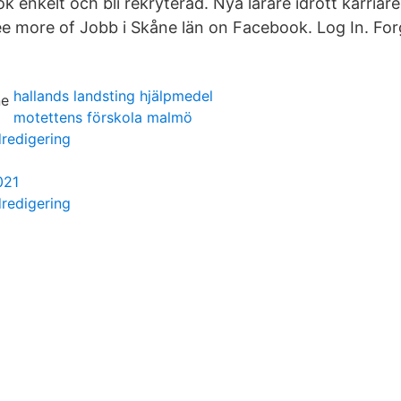
k enkelt och bli rekryterad. Nya lärare idrott karriär
 See more of Jobb i Skåne län on Facebook. Log In. Fo
hallands landsting hjälpmedel
motettens förskola malmö
dredigering
021
dredigering