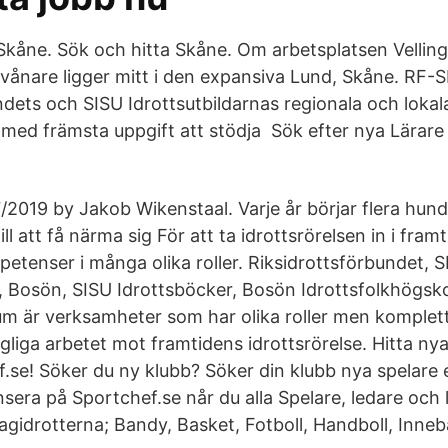
 i Skåne. Sök och hitta Skåne. Om arbetsplatsen Vel
nvånare ligger mitt i den expansiva Lund, Skåne. RF-
ndets och SISU Idrottsutbildarnas regionala och lokal
med främsta uppgift att stödja Sök efter nya Lärare b
/2019 by Jakob Wikenstaal. Varje år börjar flera hund
ill att få närma sig För att ta idrottsrörelsen in i fra
etenser i många olika roller. Riksidrottsförbundet, 
a, Bosön, SISU Idrottsböcker, Bosön Idrottsfolkhögsk
m är verksamheter som har olika roller men komplett
gliga arbetet mot framtidens idrottsrörelse. Hitta ny
se! Söker du ny klubb? Söker din klubb nya spelare e
era på Sportchef.se når du alla Spelare, ledare och l
lagidrotterna; Bandy, Basket, Fotboll, Handboll, Inne