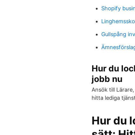
Shopify busi
Linghemssko
Gullspång inv
Ämnesförslag
Hur du lock
jobb nu
Ansök till Lärare
hitta lediga tjä
Hur du l
sätt: Hi