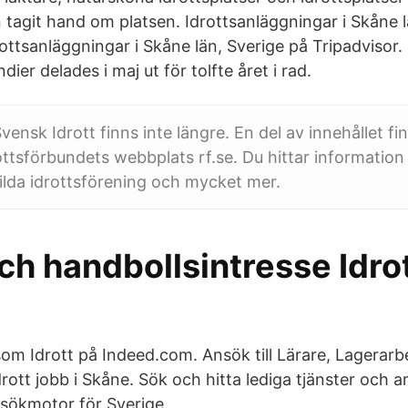
en tagit hand om platsen. Idrottsanläggningar i Skån
rottsanläggningar i Skåne län, Sverige på Tripadvisor
dier delades i maj ut för tolfte året i rad.
nsk Idrott finns inte längre. En del av innehållet finn
ottsförbundets webbplats rf.se. Du hittar informatio
 bilda idrottsförening och mycket mer.
ch handbollsintresse Idro
som Idrott på Indeed.com. Ansök till Lärare, Lagerarb
rott jobb i Skåne. Sök och hitta lediga tjänster och 
bsökmotor för Sverige.