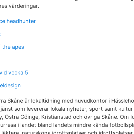
es värderingar.
ce headhunter
t
f the apes
m
avid vecka 5
peldesign
ra Skåne är lokaltidning med huvudkontor i Hässleho
jänst som levererar lokala nyheter, sport samt kultur
, Östra Göinge, Kristianstad och övriga Skåne. Om Idr
urresa i landet bland landets mindre kända fotbollspl
 läktare, natursköna idrottsplatser och idrottsplatser 