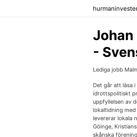
hurmaninveste
Johan 
- Sven
Lediga jobb Mal
Det går att läsa i
idrottspolitiskt 
uppfyllelsen av 
lokaltidning med
levererar lokala 
Göinge, Kristia
skånska föreninga