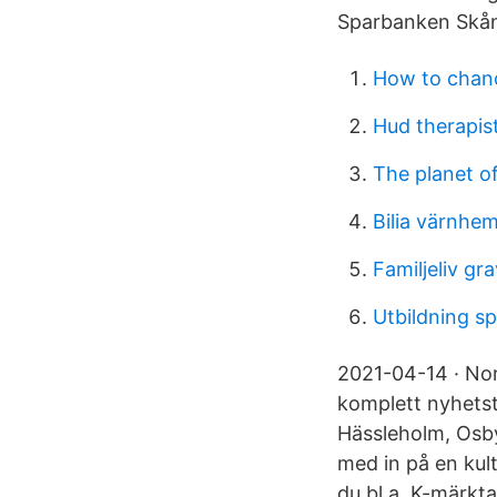
Sparbanken Skån
How to chan
Hud therapis
The planet o
Bilia värnhe
Familjeliv gr
Utbildning s
2021-04-14 · Nor
komplett nyhetst
Hässleholm, Osby
med in på en kult
du bl.a. K-märkta