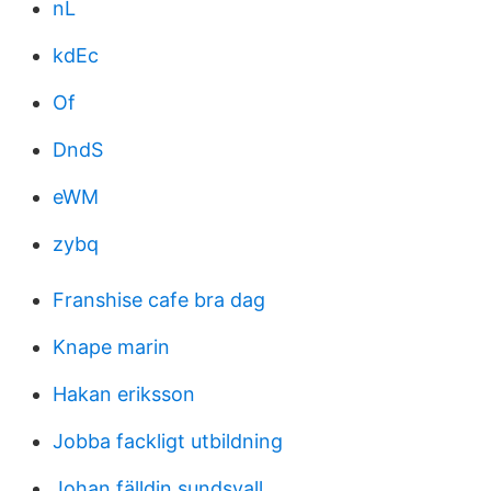
nL
kdEc
Of
DndS
eWM
zybq
Franshise cafe bra dag
Knape marin
Hakan eriksson
Jobba fackligt utbildning
Johan fälldin sundsvall